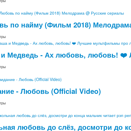
тры
ь по найму (Фильм 2018) Мелодрам
тры
и Медведь - Ах любовь, любовь! ❤
тры
ние - Любовь (Official Video)
тры
ная любовь до слёз, досмотри до ко