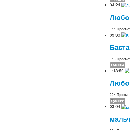
04:24
Любов
311 Просмо
03:30
Баста
318 Просмо
Лучшие
1:18:50
Любов
334 Просмо
Лучшие
03:04
мальч