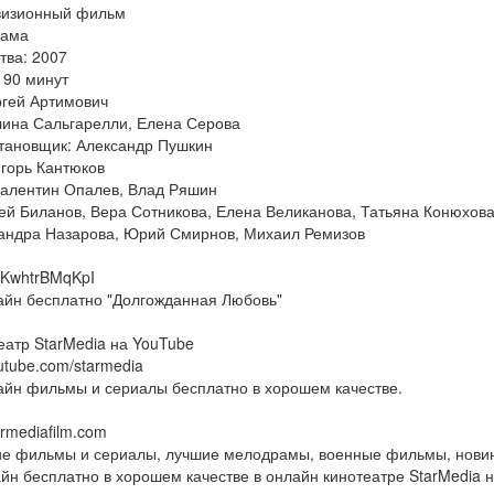
визионный фильм
рама
тва: 2007
 90 минут
ргей Артимович
лина Сальгарелли, Елена Серова
тановщик: Александр Пушкин
горь Кантюков
алентин Опалев, Влад Ряшин
ей Биланов, Вера Сотникова, Елена Великанова, Татьяна Конюхов
сандра Назарова, Юрий Смирнов, Михаил Ремизов
e/KwhtrBMqKpI
айн бесплатно "Долгожданная Любовь"
еатр StarMedia на YouTube
outube.com/starmedia
айн фильмы и сериалы бесплатно в хорошем качестве.
armediafilm.com
ие фильмы и сериалы, лучшие мелодрамы, военные фильмы, новин
йн бесплатно в хорошем качестве в онлайн кинотеатре StarMedia 