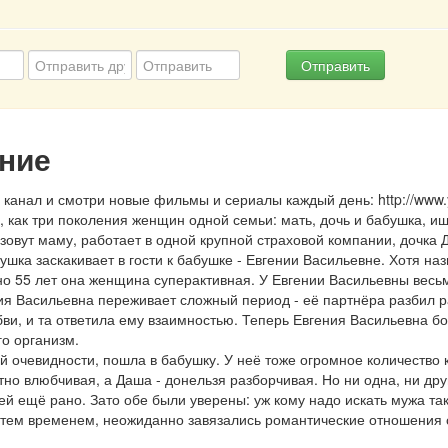
Отправить
ние
канал и смотри новые фильмы и сериалы каждый день: http://www.
, как три поколения женщин одной семьи: мать, дочь и бабушка, ищ
 зовут маму, работает в одной крупной страховой компании, дочка Д
вушка заскакивает в гости к бабушке - Евгении Васильевне. Хотя на
о 55 лет она женщина суперактивная. У Евгении Васильевны весь
я Васильевна переживает сложный период - её партнёра разбил ра
ви, и та ответила ему взаимностью. Теперь Евгения Васильевна боит
го организм.
ей очевидности, пошла в бабушку. У неё тоже огромное количество 
но влюбчивая, а Даша - донельзя разборчивая. Но ни одна, ни дру
о ей ещё рано. Зато обе были уверены: уж кому надо искать мужа та
 тем временем, неожиданно завязались романтические отношения с