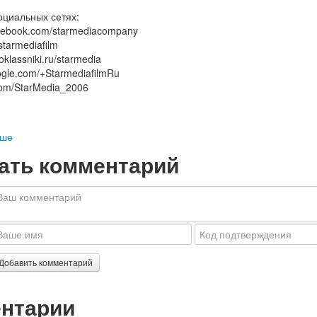
социальных сетях:
acebook.com/starmediacompany
starmediafilm
oklassniki.ru/starmedia
oogle.com/+StarmediafilmRu
r.com/StarMedia_2006
ьше
ать комментарий
Добавить комментарий
нтарии