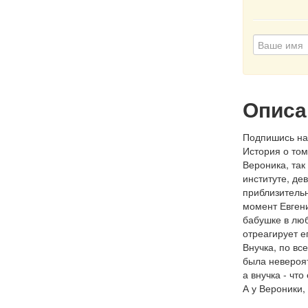
Описа
Подпишись на 
История о том
Вероника, так
институте, де
приблизительн
момент Евгени
бабушке в люб
отреагирует е
Внучка, по вс
была невероят
а внучка - чт
А у Вероники,