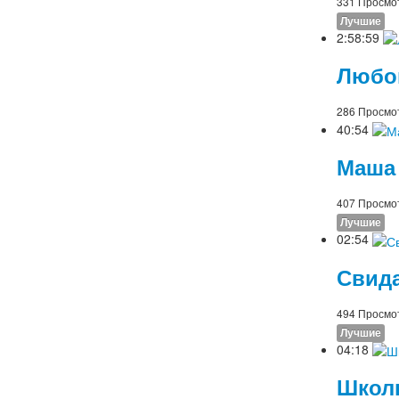
331 Просмо
Лучшие
2:58:59
Любов
286 Просмо
40:54
Маша 
407 Просмо
Лучшие
02:54
Свида
494 Просмо
Лучшие
04:18
Школь