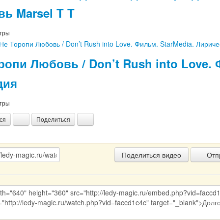
ь Marsel T T
тры
ропи Любовь / Don’t Rush into Love.
дия
тры
ся
Поделиться
Поделиться видео
Отпр