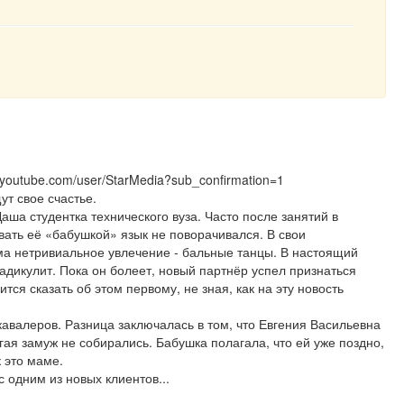
youtube.com/user/StarMedia?sub_confirmation=1
ут свое счастье.
аша студентка технического вуза. Часто после занятий в
звать её «бабушкой» язык не поворачивался. В свои
ма нетривиальное увлечение - бальные танцы. В настоящий
дикулит. Пока он болеет, новый партнёр успел признаться
ся сказать об этом первому, не зная, как на эту новость
кавалеров. Разница заключалась в том, что Евгения Васильевна
гая замуж не собирались. Бабушка полагала, что ей уже поздно,
к это маме.
 одним из новых клиентов...