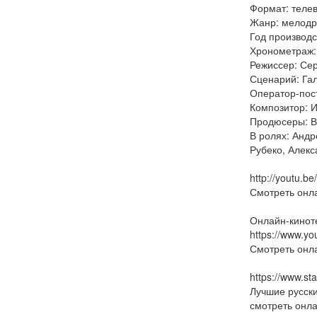
Формат: теле
Жанр: мелод
Год производс
Хронометраж:
Режиссер: Се
Сценарий: Га
Оператор-пос
Композитор: И
Продюсеры: В
В ролях: Андр
Рубеко, Алек
http://youtu.b
Смотреть онл
Онлайн-кинот
https://www.y
Смотреть онл
https://www.st
Лучшие русск
смотреть онла