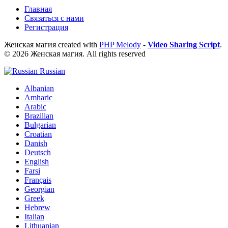
Главная
Связаться с нами
Регистрация
Женская магия created with
PHP Melody
-
Video Sharing Script
.
© 2026 Женская магия. All rights reserved
Russian
Albanian
Amharic
Arabic
Brazilian
Bulgarian
Croatian
Danish
Deutsch
English
Farsi
Français
Georgian
Greek
Hebrew
Italian
Lithuanian