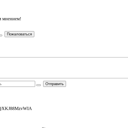
м мнением!
Пожаловаться
Отправить
aoBQXKJ88MzvWIA